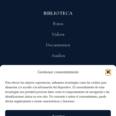
BIBLIOTECA
Fotos
Videos
Documentos
Audios
Gestionar consentimiento
POLÍTICAS
Para ofrecer las mejores experiencias, utilizamos tecnologías como las cookies para
Privacidad
almacenar y/o acceder a la información del dispositivo. El consentimiento de estas
tecnologías nos permitirá procesar datos como el comportamiento de navegación o las
Protección De Datos
identificaciones únicas en este sitio. No consentir o retirar el consentimiento, puede
afectar negativamente a ciertas características y funciones.
Cookies
Aceptar