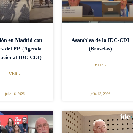
i
i
i
i
n
n
n
n
a
a
a
a
ión en Madrid con
Asamblea de la IDC-CDI
es del PP. (Agenda
(Bruselas)
itucional IDC-CDI)
VER »
VER »
julio 16, 2026
julio 13, 2026