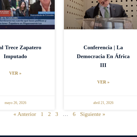
l Trece Zapatero
Conferencia | La
Imputado
Democracia En África
III
VER »
VER »
mayo 26, 2026
abril 21, 2026
« Anterior
1
2
3
…
6
Siguiente »