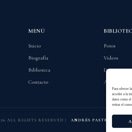
MENÚ
BIBLIOTE
Inicio
Fotos
Biografía
Videos
Biblioteca
Documentos
Contacto
Audios
Para ofrecer l
acceder a la i
datos como el 
retirar el cons
026 ALL RIGHTS RESERVED
|
ANDRÉS PASTRANA AR
A