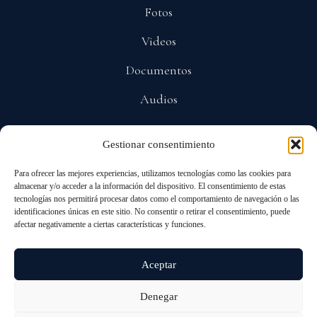
Fotos
Videos
Documentos
Audios
Gestionar consentimiento
POLÍTICAS
Para ofrecer las mejores experiencias, utilizamos tecnologías como las cookies para
Privacidad
almacenar y/o acceder a la información del dispositivo. El consentimiento de estas
tecnologías nos permitirá procesar datos como el comportamiento de navegación o las
Protección De Datos
identificaciones únicas en este sitio. No consentir o retirar el consentimiento, puede
afectar negativamente a ciertas características y funciones.
Cookies
Aceptar
Denegar
© 2026 ALL RIGHTS RESERVED