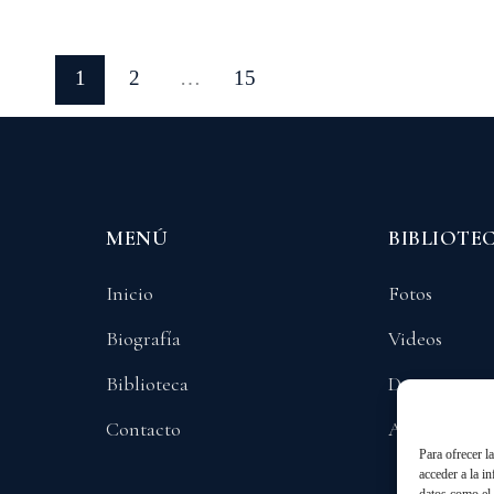
1
2
…
15
MENÚ
BIBLIOTE
Inicio
Fotos
Biografía
Videos
Biblioteca
Documentos
Contacto
Audios
Para ofrecer l
acceder a la i