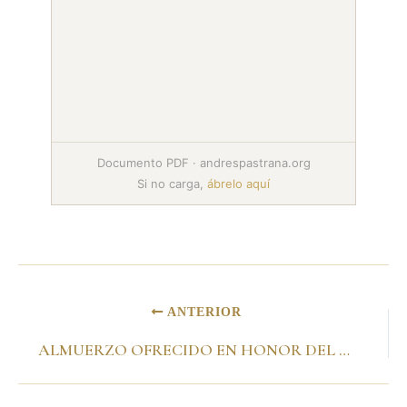
Documento PDF · andrespastrana.org
Si no carga,
ábrelo aquí
ANTERIOR
ALMUERZO OFRECIDO EN HONOR DEL SEÑOR PRESIDENTE DE LA REPÚBLICA ARGENTINA, DOCTOR CARLOS SAÚL MÉNEM Santa Fe de Bogotá, 29 de septiembre de 1999