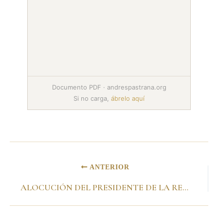
Documento PDF · andrespastrana.org
Si no carga,
ábrelo aquí
ANTERIOR
ALOCUCIÓN DEL PRESIDENTE DE LA REPÚBLICA, ANDRÉS PASTRANA ARANGO, SOBRE LA PRESENTACIÓN DEL PROYECTO DE REFORMA PENSIONAL PREPARADO POR EL GOBIERNO NACIONAL AL PACTO POLÍTICO Y SOCIAL. Bogotá D.C., noviembre 15 de 2001