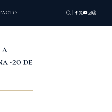
TACTO
 a
a -20 de