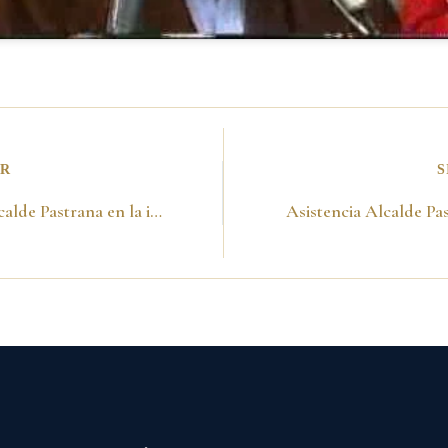
OR
S
Discurso Alcalde Pastrana en la instalación del Consejo de Bogotá -15 de agosto de 1988-