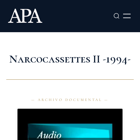
Ir
al
contenido
Narcocassettes II -1994-