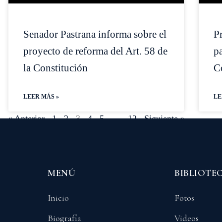
Senador Pastrana informa sobre el
P
proyecto de reforma del Art. 58 de
pa
la Constitución
C
LEER MÁS »
LE
« Anterior
1
2
3
4
5
…
12
Siguiente »
MENÚ
BIBLIOTE
Inicio
Fotos
Biografía
Videos