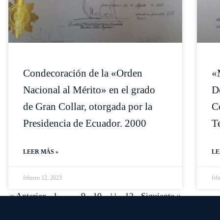
Condecoración de la «Orden
«
Nacional al Mérito» en el grado
D
de Gran Collar, otorgada por la
C
Presidencia de Ecuador. 2000
T
LEER MÁS »
LE
febrero 12, 2023
feb
« Anterior
1
…
9
10
11
12
Siguiente »