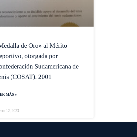
Medalla de Oro» al Mérito
eportivo, otorgada por
onfederación Sudamericana de
enis (COSAT). 2001
ER MÁS »
rero 12, 2023