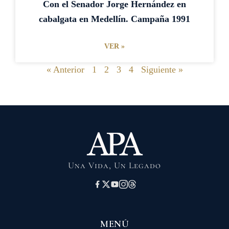
Con el Senador Jorge Hernández en
cabalgata en Medellín. Campaña 1991
VER »
« Anterior
1
2
3
4
Siguiente »
Una Vida, Un Legado
MENÚ