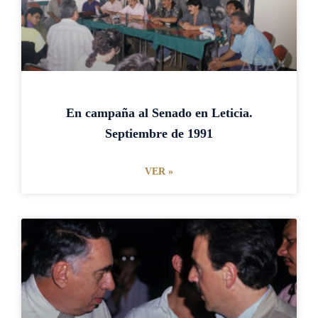
i
i
i
i
n
n
n
n
a
a
a
a
En campaña al Senado en Leticia.
Septiembre de 1991
VER »