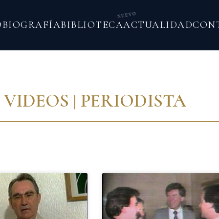
NUEVO
O
BIOGRAFÍA
BIBLIOTECA
ACTUALIDAD
CON
VIDEOS | PERIODISTA
P
P
P
P
P
P
Á
Á
Á
Á
Á
Á
G
G
G
G
G
G