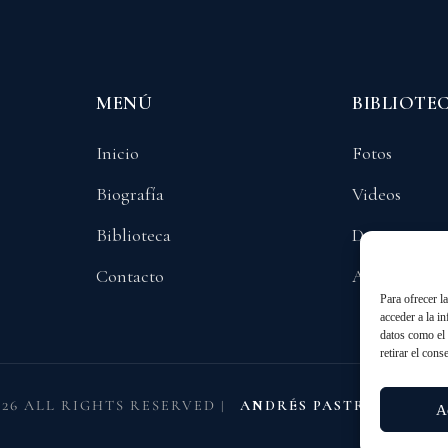
MENÚ
BIBLIOTE
Inicio
Fotos
Biografía
Videos
Biblioteca
Documentos
Contacto
Audios
Para ofrecer l
acceder a la i
datos como el 
retirar el cons
026 ALL RIGHTS RESERVED
|
ANDRÉS PASTRANA AR
A