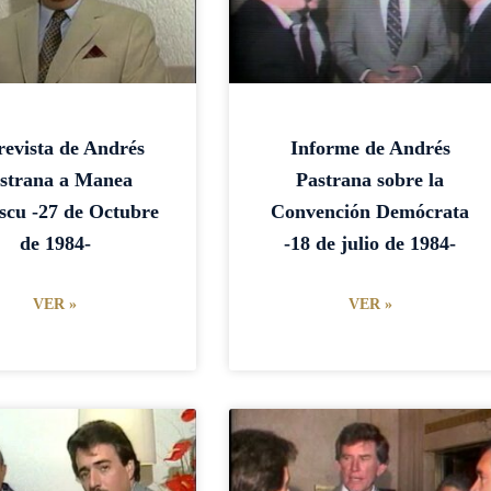
I
I
I
I
I
I
N
N
N
N
N
N
A
A
A
A
A
A
revista de Andrés
Informe de Andrés
strana a Manea
Pastrana sobre la
cu -27 de Octubre
Convención Demócrata
de 1984-
-18 de julio de 1984-
VER »
VER »