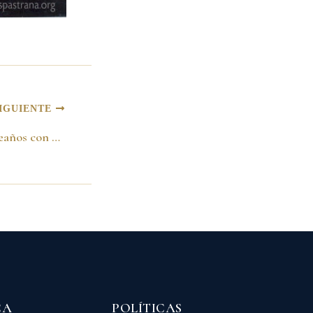
IGUIENTE
Celebrando mi cumpleaños con Nohra de Pastrana y mi gabinete en la Alcaldía de Bogotá 1988
CA
POLÍTICAS