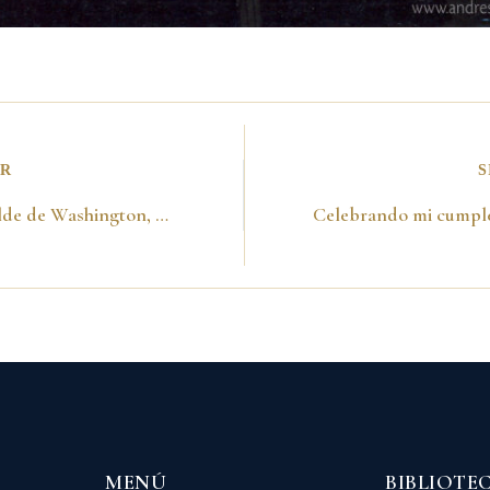
OR
S
Con el Alcalde de Washington, DC , Marion Barry en Reunión de Alcaldes de USA. Charleston 26 de junio de 1989
MENÚ
BIBLIOTE