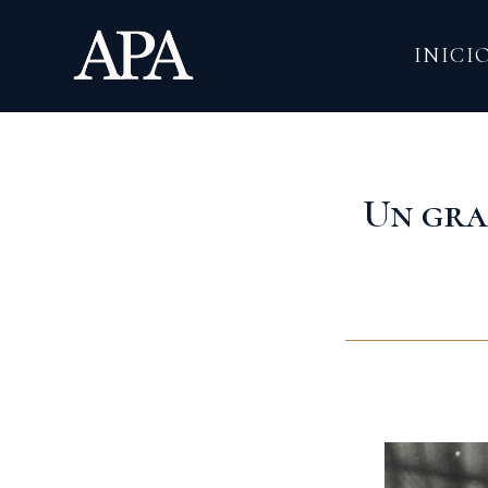
Ir
al
INICI
contenido
Un gra