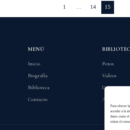
1
…
14
15
MENÚ
BIBLIOTE
Inicio
Fotos
Biografía
Videos
Biblioteca
Documentos
Contacto
Audios
Para ofrecer l
acceder a la i
datos como el 
retirar el cons