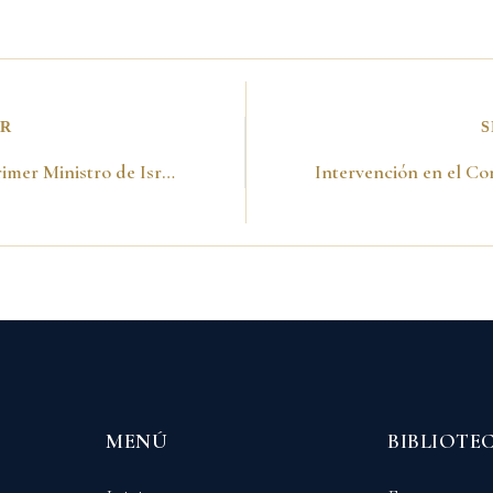
OR
S
Con el Ex primer Ministro de Israel y Nobel de Paz Shimon Peres. Lima 28 de julio del 2001
MENÚ
BIBLIOTE