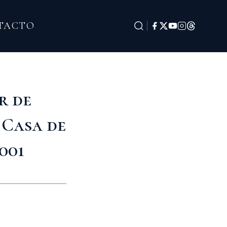
TACTO
r de
 Casa de
001