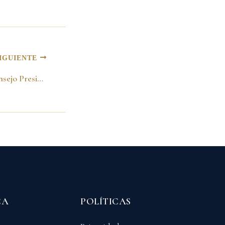
IGUIENTE
Intervención en el Consejo Presidencial Andino. Valencia-Venezuela 22 de junio del 2001
CA
POLÍTICAS