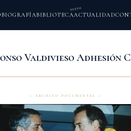
NUEVO
O
BIOGRAFÍA
BIBLIOTECA
ACTUALIDAD
CON
onso Valdivieso Adhesión 