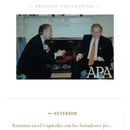
ANTERIOR
Reunion en el Capitolio con los Senadores Jesse helms y Joe Biden y el Embajador Luis Alberto Moreno. Washington 17 de abril del 2002