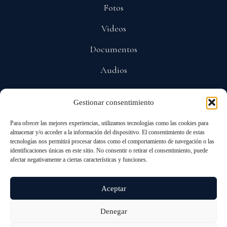
Fotos
Videos
Documentos
Audios
Gestionar consentimiento
POLÍTICAS
Para ofrecer las mejores experiencias, utilizamos tecnologías como las cookies para
Privacidad
almacenar y/o acceder a la información del dispositivo. El consentimiento de estas
tecnologías nos permitirá procesar datos como el comportamiento de navegación o las
Protección De Datos
identificaciones únicas en este sitio. No consentir o retirar el consentimiento, puede
afectar negativamente a ciertas características y funciones.
Cookies
Aceptar
Denegar
© 2026 ALL RIGHTS RESERVED