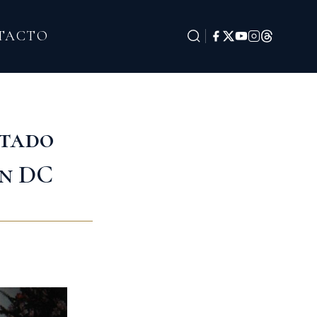
TACTO
stado
on DC