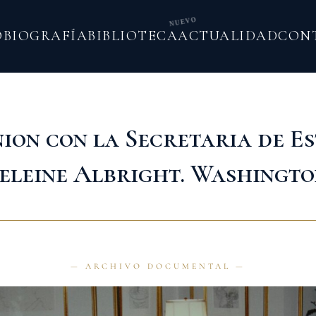
NUEVO
O
BIOGRAFÍA
BIBLIOTECA
ACTUALIDAD
CON
ion con la Secretaria de E
leine Albright. Washingt