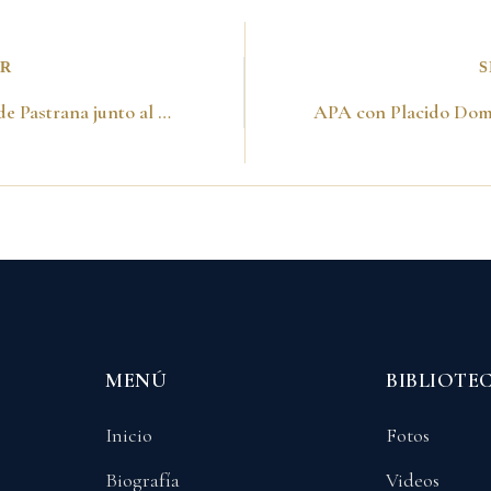
OR
S
Con Nohra de Pastrana junto al presidente de los EEUU Bill Clinton en la reunión en la Cumbre del Milenio en New York, 07/09/2000
MENÚ
BIBLIOTE
Inicio
Fotos
Biografía
Videos