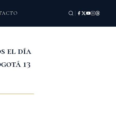
TACTO
s el día
ogotá 13