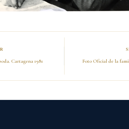
OR
S
boda. Cartagena 1981