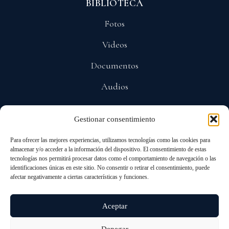
BIBLIOTECA
Fotos
Videos
Documentos
Audios
Gestionar consentimiento
POLÍTICAS
Para ofrecer las mejores experiencias, utilizamos tecnologías como las cookies para
Privacidad
almacenar y/o acceder a la información del dispositivo. El consentimiento de estas
tecnologías nos permitirá procesar datos como el comportamiento de navegación o las
Protección De Datos
identificaciones únicas en este sitio. No consentir o retirar el consentimiento, puede
afectar negativamente a ciertas características y funciones.
Cookies
Aceptar
Denegar