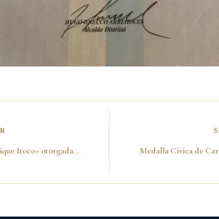
OR
S
Orden «Cacique Itoco» otorgada por el Comité de pasificación, Occidente de Boyacá. 2000