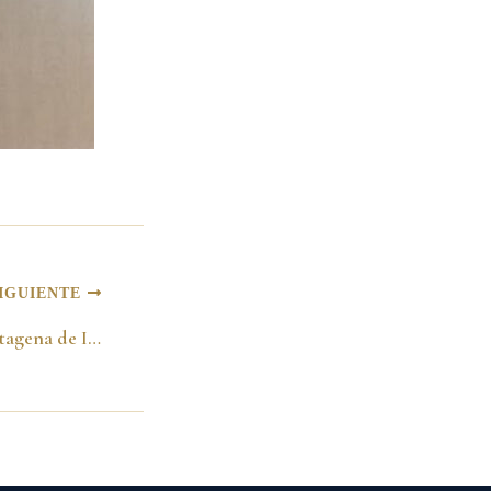
IGUIENTE
Medalla Cívica de Cartagena de Indias en el grado Gran Cruz Extraordinaria, otorgada por la Alcaldía de Cartagena. 2000