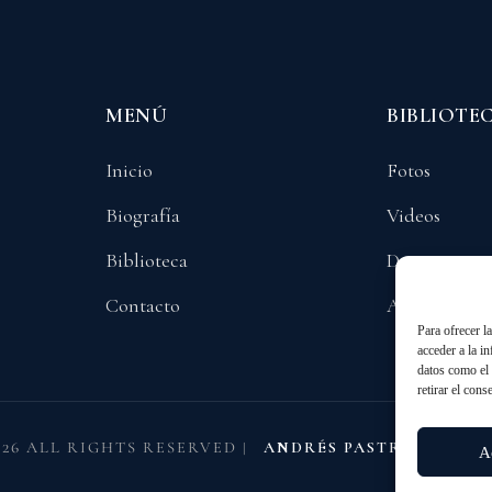
MENÚ
BIBLIOTE
Inicio
Fotos
Biografía
Videos
Biblioteca
Documentos
Contacto
Audios
Para ofrecer l
acceder a la i
datos como el 
retirar el cons
026 ALL RIGHTS RESERVED
|
ANDRÉS PASTRANA AR
A