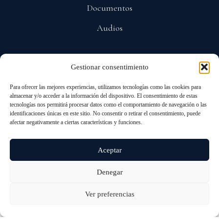
Documentos
Audios
POLÍTICAS
Gestionar consentimiento
Privacidad
Para ofrecer las mejores experiencias, utilizamos tecnologías como las cookies para
almacenar y/o acceder a la información del dispositivo. El consentimiento de estas
Protección De Datos
tecnologías nos permitirá procesar datos como el comportamiento de navegación o las
identificaciones únicas en este sitio. No consentir o retirar el consentimiento, puede
afectar negativamente a ciertas características y funciones.
Cookies
Aceptar
© 2026 ALL RIGHTS RESERVED
Denegar
ANDRÉS PASTRANA ARANGO
Ver preferencias