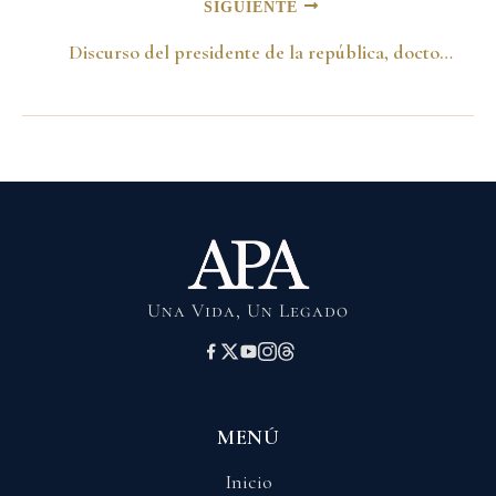
SIGUIENTE
Discurso del presidente de la república, doctor Andrés Pastrana Arango, en el acto de reconocimiento de las Fuerzas Armadas al ministro de defensa Rodriga Lloreda Caicedo. Santafé de Bogotá, 12 de agosto 1998.
Una Vida, Un Legado
MENÚ
Inicio