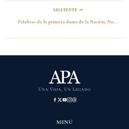
SIGUIENTE
Palabras de la primera dama de la Nación, Nohra Puyana de Pastrana, en la ceremonia de entrega del XIV Premio Cafam a la mujer. Bogotá, D.C., 7 de marzo de 2002
Una Vida, Un Legado
MENÚ