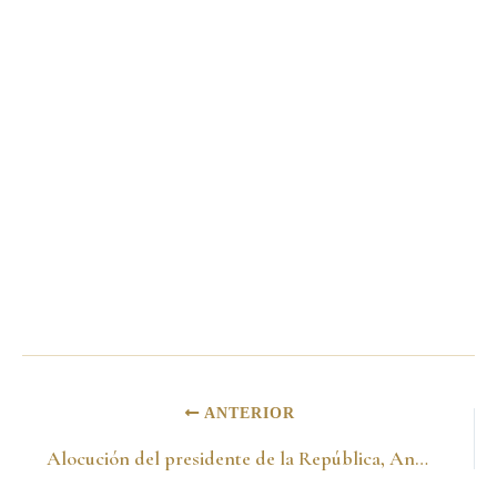
ANTERIOR
Alocución del presidente de la República, Andrés Pastrana Arango, sobre la jornada electoral. Bogotá, D.C., 11 de marzo de 2002