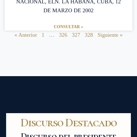
NACIONAL, ELN. LA HABANA, CUBA, 12
DE MARZO DE 2002
CONSULTAR »
« Anterior
1
…
326
327
328
Siguiente »
Discurso Destacado
Discurso del presidente