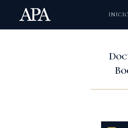
Ir
al
INICI
contenido
Doc
Bo