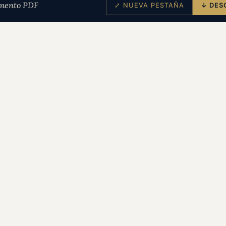
mento PDF
⤢ NUEVA PESTAÑA
↓ DES