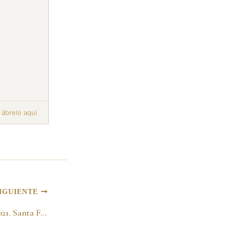
,
ábrelo aquí
IGUIENTE
Documento Conpes 3021. Santa Fe de Bogotá, D.C., enero 26 de 1999