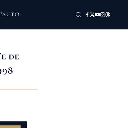
TACTO
e de
998