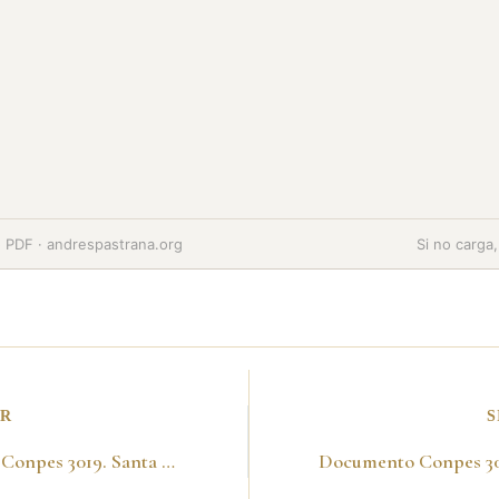
PDF · andrespastrana.org
Si no carga
OR
S
Documento Conpes 3019. Santa Fe de Bogotá, DC., 12 de noviembre de 1998