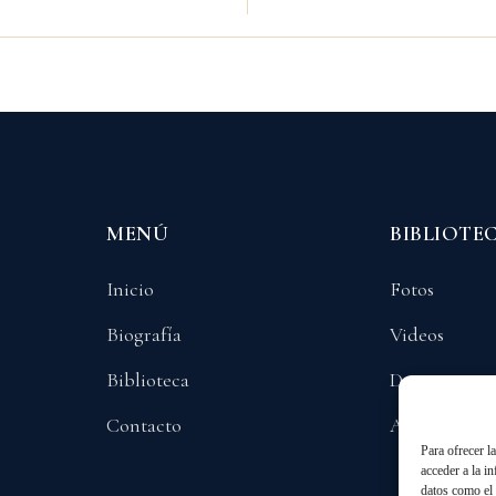
MENÚ
BIBLIOTE
Inicio
Fotos
Biografía
Videos
Biblioteca
Documentos
Contacto
Audios
Para ofrecer l
acceder a la i
datos como el 