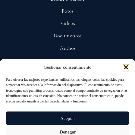
Fotos
Videos
Documentos
Audios
Gestionar consentimiento
POLÍTICAS
Para ofrecer las mejores experiencias, utilizamos tecnologías como las cookies para
Privacidad
almacenar y/o acceder a la información del dispositivo. El consentimiento de estas
tecnologías nos permitirá procesar datos como el comportamiento de navegación o las
Protección De Datos
identificaciones únicas en este sitio. No consentir o retirar el consentimiento, puede
afectar negativamente a ciertas características y funciones.
Cookies
Aceptar
Denegar
© 2026 ALL RIGHTS RESERVED