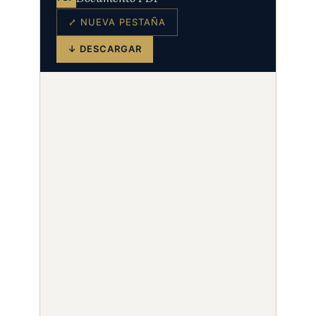
⤢ NUEVA PESTAÑA
↓ DESCARGAR