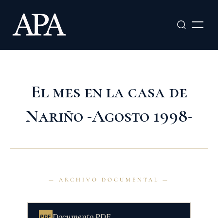
Ir
al
contenido
El mes en la casa de
Nariño -Agosto 1998-
Documento PDF
PDF