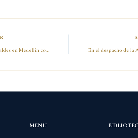
OR
S
Foro de Alcaldes en Medellín con Luis Carlos Galán. Septiembre de 1988
MENÚ
BIBLIOTE