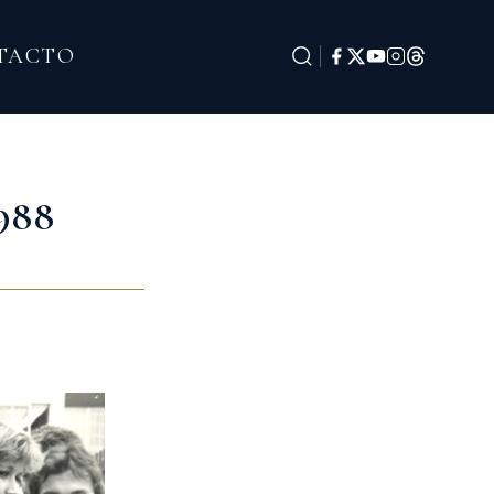
TACTO
988