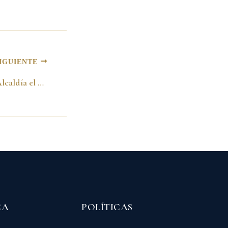
IGUIENTE
En el despacho de la Alcaldía el día de mi posesión. Bogotá 01 de junio de 1988
CA
POLÍTICAS