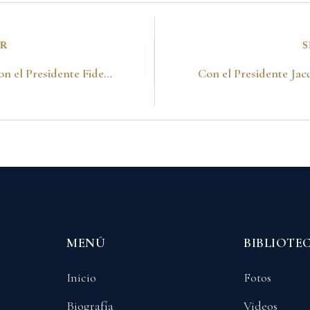
OR
S
Hablando con el Presidente Fidel Castro en la Cumbre AEC. Isla de Margarita-Venezuela 12 de diciembre del 2001
MENÚ
BIBLIOTE
Inicio
Fotos
Biografía
Videos