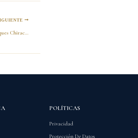
IGUIENTE
Con el Presidente Jacques Chirac. París 22 de enero del 2001
CA
POLÍTICAS
Privacidad
Protección De Datos