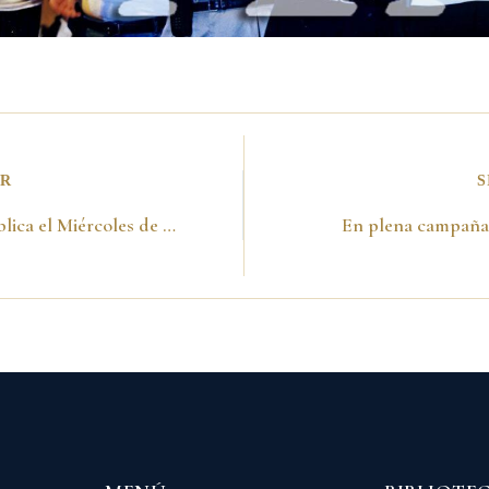
OR
S
En plaza pública el Miércoles de Ceniza
En plena campaña