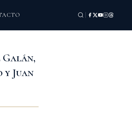
TACTO
 Galán,
 y Juan