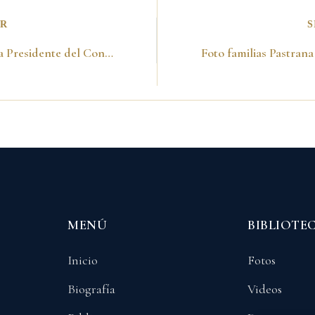
OR
S
Fabio Vencía Presidente del Congreso me impone la banda presidencial en la Plaza de Bolívar. Bogotá, Agosto 7, 1998
MENÚ
BIBLIOTE
Inicio
Fotos
Biografía
Videos