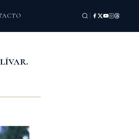
TACTO
ívar.