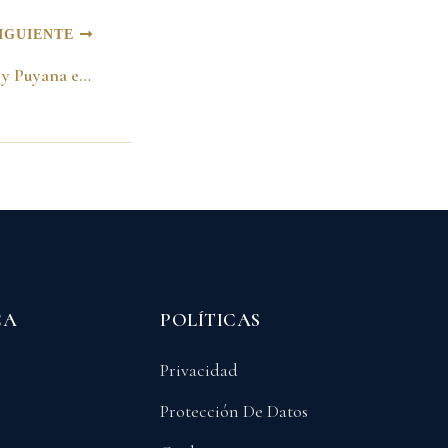
IGUIENTE
Foto familias Pastrana y Puyana en Plaza de Bolívar. Bogotá, Agosto 7, 1998
CA
POLÍTICAS
Privacidad
Protección De Datos