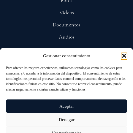
Fotos
Videos
Documentos
Audios
Gestionar consentimiento
POLÍTICAS
Para ofrecer las mejores experiencias, utilizamos tecnologías como las cookies para
Privacidad
almacenar y/o acceder a la información del dispositivo. El consentimiento de estas
tecnologías nos permitirá procesar datos como el comportamiento de navegación o las
Protección De Datos
identificaciones únicas en este sitio. No consentir o retirar el consentimiento, puede
afectar negativamente a ciertas características y funciones.
Cookies
Aceptar
Denegar
© 2026 ALL RIGHTS RESERVED
ANDRÉS PASTRANA ARANGO
Ver preferencias