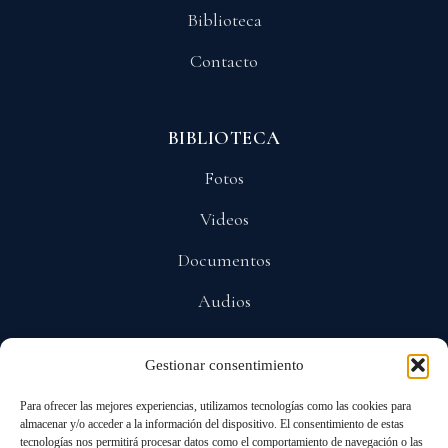
Biblioteca
Contacto
BIBLIOTECA
Fotos
Videos
Documentos
Audios
Gestionar consentimiento
POLÍTICAS
Para ofrecer las mejores experiencias, utilizamos tecnologías como las cookies para
Privacidad
almacenar y/o acceder a la información del dispositivo. El consentimiento de estas
tecnologías nos permitirá procesar datos como el comportamiento de navegación o las