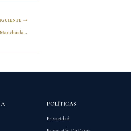
IGUIENTE
Inauguración Colegio Marichuela. Bogotá-marzo 1989
CA
POLÍTICAS
Privacidad
Protección De Datos