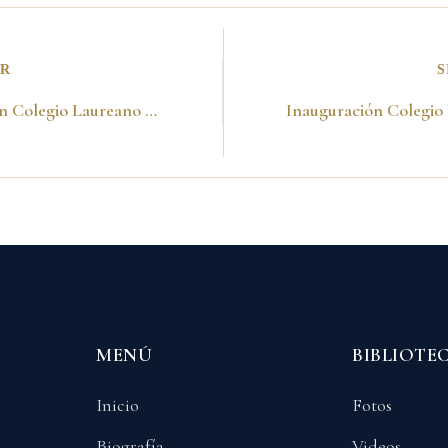
OR
S
Inauguración Colegio Laureano Gómez. 20 de mayo de 1989
MENÚ
BIBLIOTE
Inicio
Fotos
Biografía
Videos