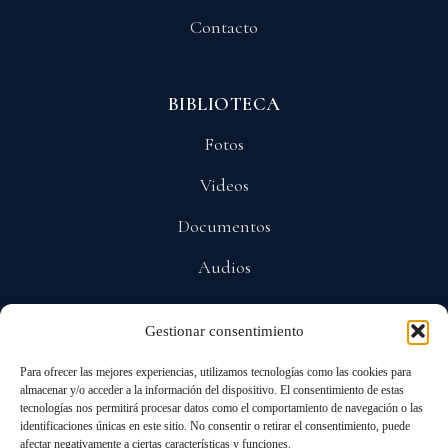
Contacto
BIBLIOTECA
Fotos
Videos
Documentos
Audios
Gestionar consentimiento
POLÍTICAS
Para ofrecer las mejores experiencias, utilizamos tecnologías como las cookies para
Privacidad
almacenar y/o acceder a la información del dispositivo. El consentimiento de estas
tecnologías nos permitirá procesar datos como el comportamiento de navegación o las
Protección De Datos
identificaciones únicas en este sitio. No consentir o retirar el consentimiento, puede
afectar negativamente a ciertas características y funciones.