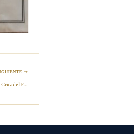
IGUIENTE
Condecoración «Gran Cruz del Fuego», otorgada por Asociación Nacional de Cuerpo de Bomberos. 1989