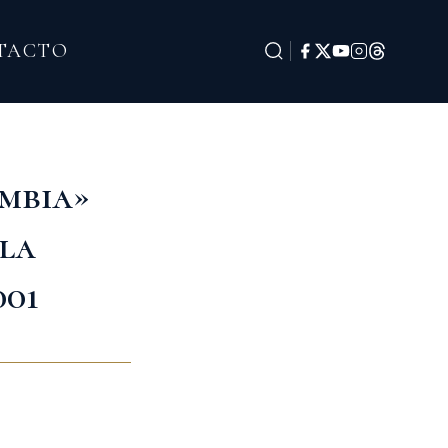
TACTO
ombia»
 la
001