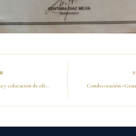
OR
S
Acta de visita y colocación de ofrenda floral ante el sarcófago del Libertador Simón Bolívar. Caracas-Venezuela 1998