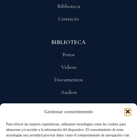
Biblioteca
Contacto
BIBLIOTECA
Fotos
Videos
Documentos
Audios
Gestionar consentimiento
POLÍTICAS
Para ofrecer las mejores experiencias, utilizamos tecnologías como las cookies para
Privacidad
almacenar y/o acceder a la información del dispositivo. El consentimiento de estas
tecnologías nos permitirá procesar datos como el comportamiento de navegación o las