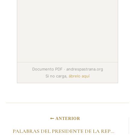
Documento PDF · andrespastrana.org
Si no carga,
ábrelo aquí
ANTERIOR
PALABRAS DEL PRESIDENTE DE LA REPÚBLICA DE COLOMBIA, ANDRÉS PASTRANA, EN LA RECEPCIÓN OFRECIDA EN LA EMBAJADA DE COLOMBIA EN LA REPÚBLICA FEDERAL DE ALEMANIA. Berlín, 26 de Abril de 2000