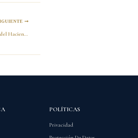
IGUIENTE
Posesión del Ministro del Hacienda, Juan Camilo Restrepo. Bogotá, Agosto 7, 1998
CA
POLÍTICAS
Privacidad
Protección De Datos