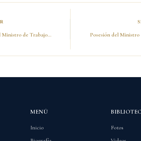
OR
S
Posesión del Ministro de Trabajo, Hernando Yépes. Bogotá, Agosto 7, 1998
MENÚ
BIBLIOTE
Inicio
Fotos
Biografía
Videos