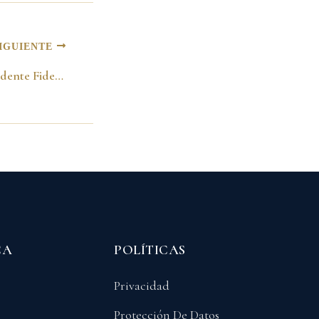
IGUIENTE
Hablando con el Presidente Fidel Castro en la Cumbre AEC. Isla de Margarita-Venezuela 12 de diciembre del 2001
CA
POLÍTICAS
Privacidad
Protección De Datos