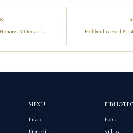
OR
S
Recibiendo Honores Militares. La Paz-Bolivia 20 de agosto del 2001
MENÚ
BIBLIOTE
Inicio
Fotos
Biografía
Videos