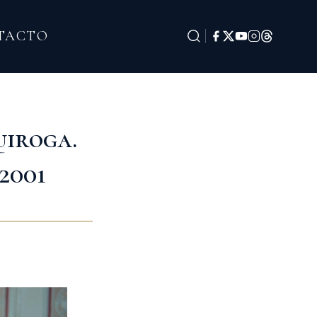
TACTO
uiroga.
 2001