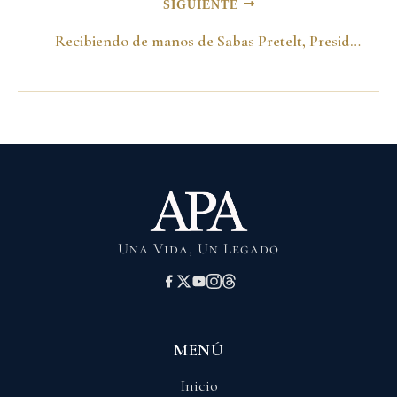
SIGUIENTE
Recibiendo de manos de Sabas Pretelt, Presidente de Fenalco el Trofeo Mercurio de Honor. Me acompañan mi padre el Ex Presidente Misael Pastrana y mi madre Maria Cristina Arango. Hotel Tequendama1990
Una Vida, Un Legado
MENÚ
Inicio