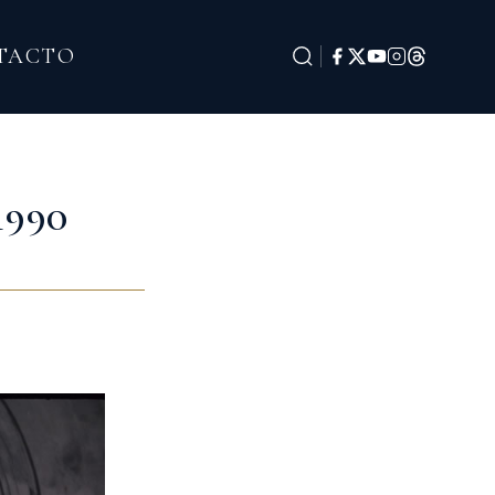
TACTO
1990