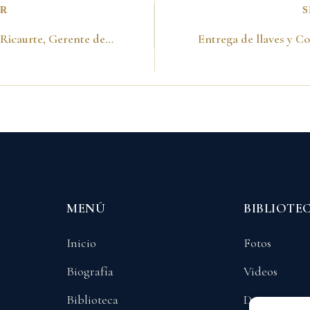
OR
S
Con Miguel Ricaurte, Gerente del Acueducto en el Tunel de Chingaza. 1989
MENÚ
BIBLIOTE
Inicio
Fotos
Biografía
Videos
Biblioteca
Documentos