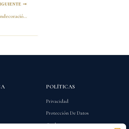
IGUIENTE
Entrega de llaves y Condecoración Alan García Presidente de Perú. 23 de mayo de 1989
CA
POLÍTICAS
Privacidad
Protección De Datos
Cookies