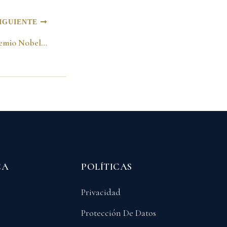
IGUIENTE
Visita a mi sede del Premio Nobel de Paz José Manuel Ramos-Horna. Bogotá
CA
POLÍTICAS
Privacidad
Protección De Datos