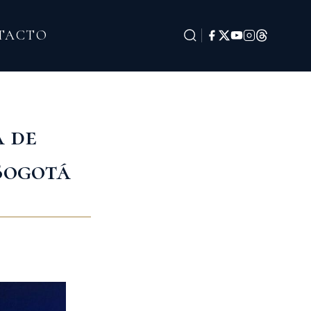
TACTO
 de
Bogotá