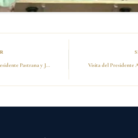
OR
S
Visita del Presidente Pastrana y John Mica al Eje Cafetero -15 de febrero de 1999-