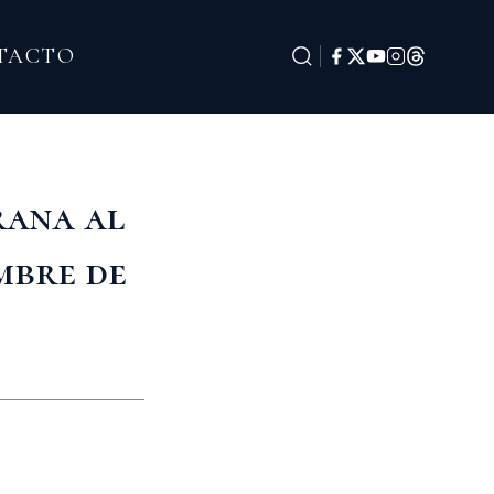
TACTO
rana al
embre de