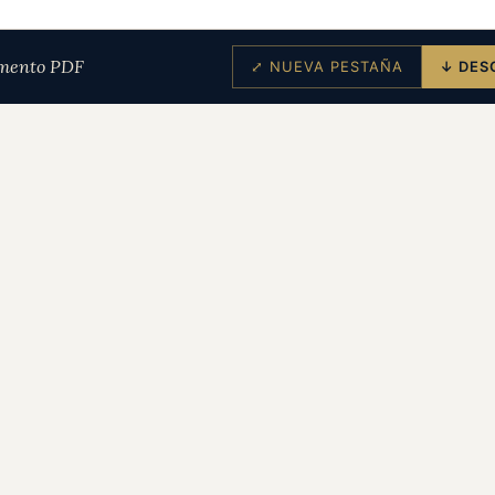
mento PDF
⤢ NUEVA PESTAÑA
↓ DES