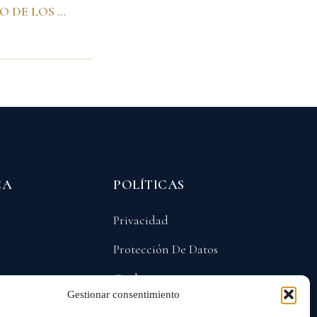
VÍDEO CON MOTIVO DE LOS 3 AÑOS DEL TERREMOTO DEL EJE CAFETERO. Armenia, 25 de enero de 2002
CA
POLÍTICAS
Privacidad
Protección De Datos
Cookies
Gestionar consentimiento