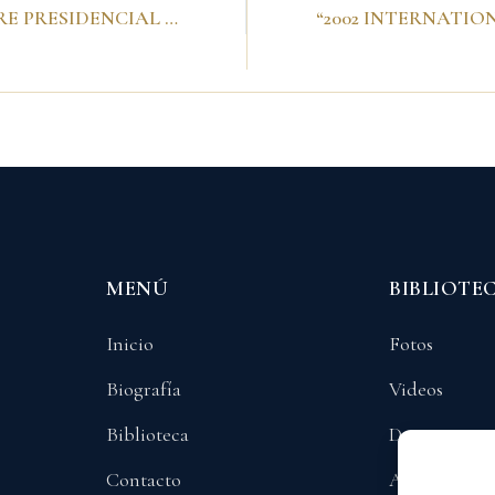
XIV CUMBRE PRESIDENCIAL ANDINA. Santa Cruz de la Sierra (Bolivia), 30 de enero de 2002
MENÚ
BIBLIOTE
Inicio
Fotos
Biografía
Videos
Biblioteca
Documentos
Contacto
Audios