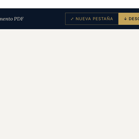
mento PDF
⤢ NUEVA PESTAÑA
↓ DES