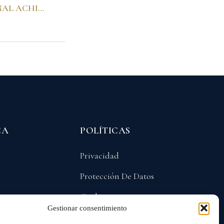
“2002 INTERNATIONAL ACHIEVEMENT SUMMIT”. Dublín, 7 de junio de 2002
CA
POLÍTICAS
Privacidad
Protección De Datos
Cookies
Gestionar consentimiento