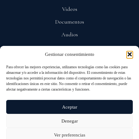
Videos
Documentos
Audios
Gestionar consentimiento
POLÍTICAS
Para ofrecer las mejores experiencias, utilizamos tecnologías como las cookies para
Privacidad
almacenar y/o acceder a la información del dispositivo. El consentimiento de estas
tecnologías nos permitirá procesar datos como el comportamiento de navegación o las
Protección De Datos
identificaciones únicas en este sitio. No consentir o retirar el consentimiento, puede
afectar negativamente a ciertas características y funciones.
Cookies
Aceptar
Denegar
© 2026 ALL RIGHTS RESERVED
ANDRÉS PASTRANA ARANGO
Ver preferencias